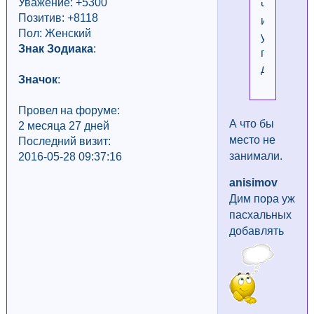
Уважение:
+5300
чего
Позитив: +8118
их
Пол: Женский
убирать,
Знак Зодиака
:
потом
добавлят
Значок
:
Провел на форуме:
А что бы
2 месяца 27 дней
место не
Последний визит:
занимали.
2016-05-28 09:37:16
anisimov
Дим пора уж
пасхальных
добавлять