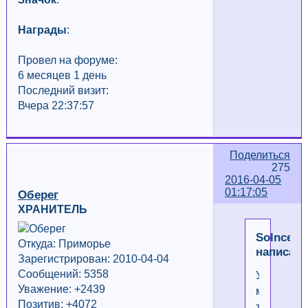
Награды
:
Провел на форуме:
6 месяцев 1 день
Последний визит:
Вчера 22:37:57
Поделиться
275
2016-04-05
01:17:05
Оберег
ХРАНИТЕЛЬ
Solnce
Откуда: Приморье
написал(
Зарегистрирован: 2010-04-04
Сообщений: 5358
У
Уважение:
+2439
меня
Позитив: +4072
тоже