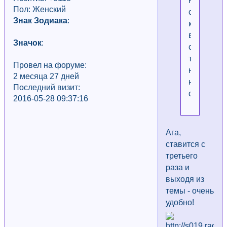
не
Пол: Женский
ставится,
Знак Зодиака
:
когда
всё
Значок
:
ставится,
только
Провел на форуме:
немного
2 месяца 27 дней
непривы
Последний визит:
способом
2016-05-28 09:37:16
Ага,
ставится с
третьего
раза и
выходя из
темы - очень
удобно!