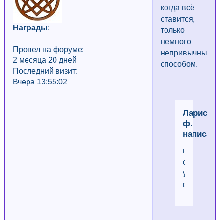
когда всё
ставится,
Награды
:
только
немного
Провел на форуме:
непривычным
2 месяца 20 дней
способом.
Последний визит:
Вчера 13:55:02
Лариса
ф.
написал(
не
очень
удобное
волшебст