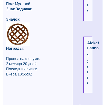
Пол: Мужской
не
Знак Зодиака
:
ставятся
Значок
:
AlekcAd
написал(
Награды
:
Та
Провел на форуме:
же
2 месяца 20 дней
ерунда...
Последний визит:
плюсики
Вчера 13:55:02
не
ставятся..