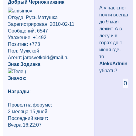
Добрый Чернокнижник
А у нас снег
почти всегда
Откуда: Русь Матушка
до 9 мая
Зарегистрирован: 2010-02-11
лежит. А в
Сообщений: 6547
лесу и в
Уважение:
+1492
горах до 1
Позитив: +773
июня где-
Пол: Мужской
то...
Агент: jarosvetkold@mail.ru
AlekcAdmin
,
Знак Зодиака
:
убрать?
Значок
:
0
Награды
:
Провел на форуме:
2 месяца 15 дней
Последний визит:
Вчера 16:22:07