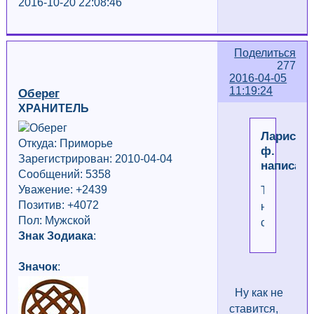
2016-10-20 22:08:46
Поделиться
277
2016-04-05
11:19:24
Оберег
ХРАНИТЕЛЬ
Лариса
Откуда: Приморье
ф.
Зарегистрирован: 2010-04-04
написал(
Сообщений: 5358
Уважение:
+2439
Тож
Позитив: +4072
не
Пол: Мужской
ставится
Знак Зодиака
:
Значок
:
Ну как не
ставится,