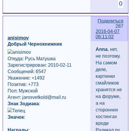
0
Поделиться
287
2016-04-07
06:11:02
anisimov
Добрый Чернокнижник
Anna
, нет,
не поэтому.
Откуда: Русь Матушка
На самом
Зарегистрирован: 2010-02-11
деле,
Сообщений: 6547
картинки
Уважение:
+1492
смайликов
Позитив: +773
хранятся не
Пол: Мужской
на форуме,
Агент: jarosvetkold@mail.ru
а на
Знак Зодиака
:
сторонних
хостингах
Значок
:
вроде
Награды
:
Радикал.ру.