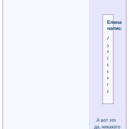
Елена
написал(
А
у
меня
сегодня
ещё
и
картинки
перестал
вставлять
А вот это
да, никакого