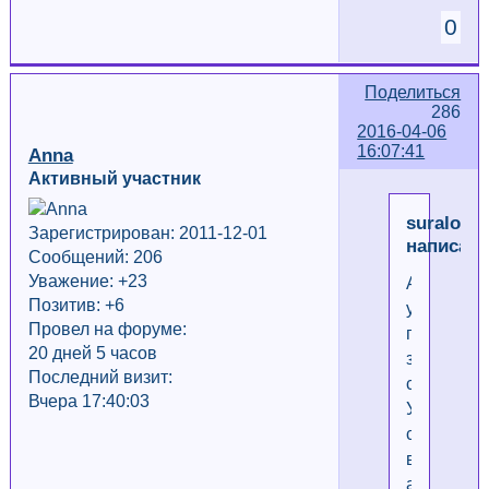
0
Поделиться
286
2016-04-06
16:07:41
Anna
Активный участник
suraloch
Зарегистрирован: 2011-12-01
написал(
Сообщений: 206
Уважение:
+23
Админы,
Позитив: +6
удалите
Провел на форуме:
пожалуйс
20 дней 5 часов
зимние
Последний визит:
смайлики.
Вчера 17:40:03
Уже
середина
весны,
а