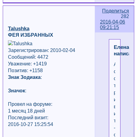
Поделиться
282
2016-04-06
09:21:15
Talushka
ФЕЯ ИЗБРАННЫХ
Елена
Зарегистрирован: 2010-02-04
написал(
Сообщений: 4472
Уважение:
+1419
Ага,
Позитив: +1158
ставится
Знак Зодиака
:
с
третьего
Значок
:
раза
и
Провел на форуме:
выходя
1 месяц 18 дней
из
Последний визит:
темы
2016-10-27 15:25:54
-
очень