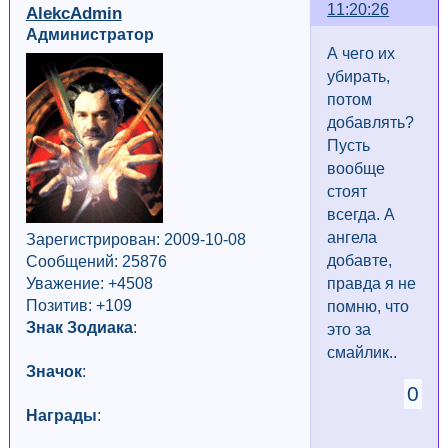
11:20:26
AlekcAdmin
Администратор
А чего их
убирать,
потом
добавлять?
Пусть
вообще
стоят
всегда. А
ангела
Зарегистрирован: 2009-10-08
добавте,
Сообщений: 25876
Уважение:
+4508
правда я не
Позитив: +109
помню, что
Знак Зодиака
:
это за
смайлик..
Значок
:
0
Награды
: