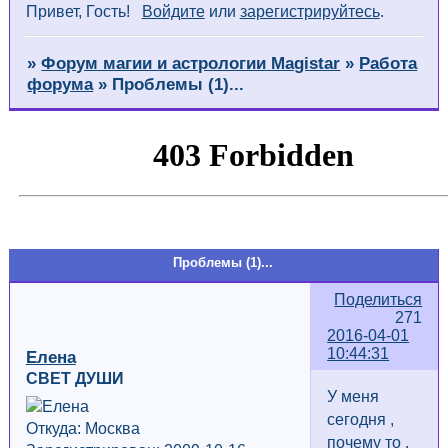
Привет, Гость!
Войдите
или
зарегистрируйтесь
.
»
Форум магии и астрологии Magistar
»
Работа
форума
» Проблемы (1)...
Страница:
«
1
…
8
9
10
Проблемы (1)...
Поделиться
271
2016-04-01
10:44:31
Елена
СВЕТ ДУШИ
У меня
сегодня ,
Откуда: Москва
почему то ,