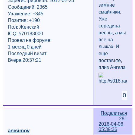
Зарегистрирован: 2012-02-23
зимние
Сообщений: 2365
смайлики.
Уважение:
+345
Уже
Позитив: +190
середина
Пол: Женский
весны, а мы
ICQ: 570183000
все на
Провел на форуме:
лыжах. И
1 месяц 0 дней
Последний визит:
ещё
Вчера 20:37:21
поставьте,
плиз Ангела
0
Поделиться
281
2016-04-06
05:39:36
anisimov