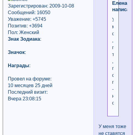
Елена
Зарегистрирован: 2009-10-08
написал(
Сообщений: 16050
Уважение:
+5745
У
Позитив: +3694
меня
Пол: Женский
сегодня
Знак Зодиака
:
,
почему
Значок
:
то
,
Награды
:
проблема
с
Провел на форуме:
плюсикам
10 месяцев 25 дней
-
Последний визит:
не
Вчера 23:08:15
ставятся.
У меня тоже
не ставятся