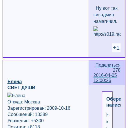
Ну вот так
сисадмин
намагичил.
+1
Поделиться
278
2016-04-05
12:00:26
Елена
СВЕТ ДУШИ
Оберег
Откуда: Москва
написал(
Зарегистрирован: 2009-10-16
Сообщений: 13389
Ну
Уважение:
+5300
как
Позитив: +8118