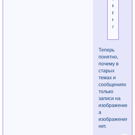
мы
все
на
лыжах.
Теперь
понятно,
почему в
старых
темах и
сообщениях
только
записи на
изображение,
а
изображения
нет.