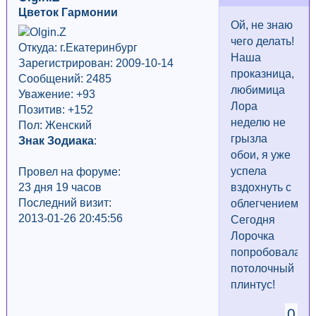
Цветок Гармонии
Ой, не знаю
чего делать!
Откуда: г.Екатеринбург
Наша
Зарегистрирован: 2009-10-14
проказница,
Сообщений: 2485
любимица
Уважение:
+93
Лора
Позитив: +152
неделю не
Пол: Женский
грызла
Знак Зодиака
:
обои, я уже
успела
Провел на форуме:
23 дня 19 часов
вздохнуть с
Последний визит:
облегчением...
2013-01-26 20:45:56
Сегодня
Лорочка
попробовала
потолочный
плинтус!
0