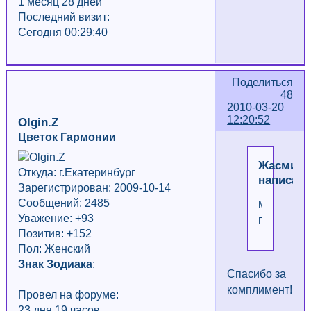
1 месяц 28 дней
Последний визит:
Сегодня 00:29:40
Поделиться
48
2010-03-20
12:20:52
Olgin.Z
Цветок Гармонии
ЖасмиНо
Откуда: г.Екатеринбург
написал(
Зарегистрирован: 2009-10-14
Сообщений: 2485
милые
Уважение:
+93
птахи!!!
Позитив: +152
Пол: Женский
Знак Зодиака
:
Спасибо за
комплимент!
Провел на форуме:
23 дня 19 часов