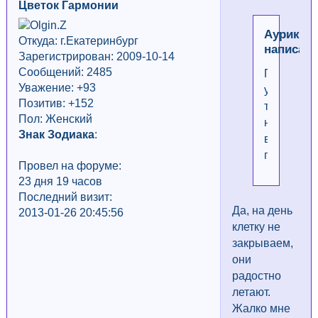
Цветок Гармонии
Аурика
Откуда: г.Екатеринбург
написал(
Зарегистрирован: 2009-10-14
Сообщений: 2485
Птички
Уважение:
+93
у
Позитив: +152
тебя
Пол: Женский
на
Знак Зодиака
:
вольном
поселени
Провел на форуме:
23 дня 19 часов
Последний визит:
Да, на день
2013-01-26 20:45:56
клетку не
закрываем,
они
радостно
летают.
Жалко мне