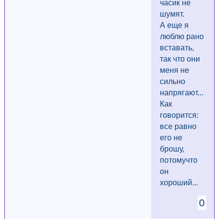
часик не
шумят.
А еще я
люблю рано
вставать,
так что они
меня не
сильно
напрягают...
Как
говорится:
все равно
его не
брошу,
потомучто
он
хороший...
0