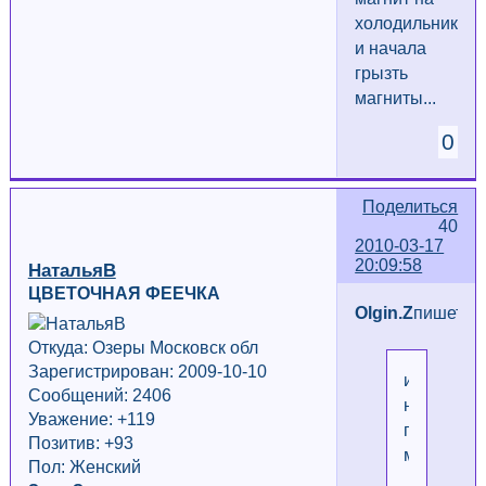
холодильнике
и начала
грызть
магниты...
0
Поделиться
40
2010-03-17
20:09:58
НатальяВ
ЦВЕТОЧНАЯ ФЕЕЧКА
Olgin.Z
пишет
Откуда: Озеры Московск обл
Зарегистрирован: 2009-10-10
и
Сообщений: 2406
начала
Уважение:
+119
грызть
Позитив: +93
магниты...
Пол: Женский