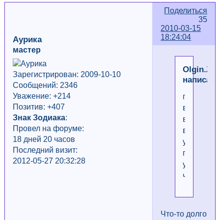
Поделиться
35
2010-03-15
18:24:04
Аурика
мастер
Olgin.Z
Зарегистрирован: 2009-10-10
написал(
Сообщений: 2346
Уважение:
+214
по
Позитив: +407
выходны
Знак Зодиака
:
в
Провел на форуме:
восемь
18 дней 20 часов
утра
Последний визит:
попугайчи
2012-05-27 20:32:28
уже
чирикают.
Что-то долго