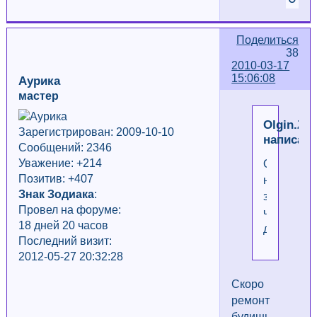
Поделиться
38
2010-03-17
15:06:08
Аурика
мастер
Olgin.Z
Зарегистрирован: 2009-10-10
написал(
Сообщений: 2346
Уважение:
+214
Ой,
Позитив: +407
не
Знак Зодиака
:
знаю
Провел на форуме:
чего
18 дней 20 часов
делать!
Последний визит:
2012-05-27 20:32:28
Скоро
ремонт
будишь