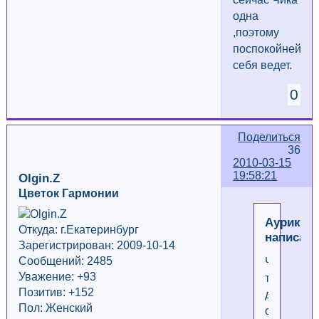
одна
,поэтому
поспокойней
себя ведет.
0
Поделиться
36
2010-03-15
19:58:21
Olgin.Z
Цветок Гармонии
Аурика
Откуда: г.Екатеринбург
написал(
Зарегистрирован: 2009-10-14
Сообщений: 2485
Что-
Уважение:
+93
то
Позитив: +152
долго
Пол: Женский
они