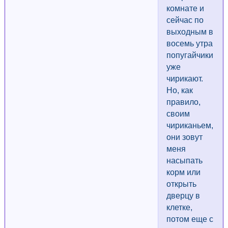
комнате и
сейчас по
выходным в
восемь утра
попугайчики
уже
чирикают.
Но, как
правило,
своим
чириканьем,
они зовут
меня
насыпать
корм или
открыть
дверцу в
клетке,
потом еще с