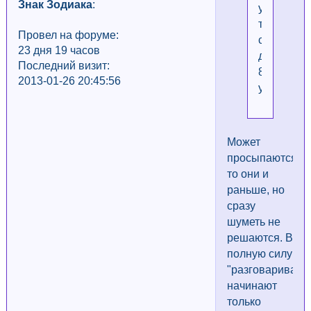
Знак Зодиака
:
у
тебя
Провел на форуме:
спят
23 дня 19 часов
до
Последний визит:
8
2013-01-26 20:45:56
утра.
Может
просыпаются-
то они и
раньше, но
сразу
шуметь не
решаются. В
полную силу
"разговаривать
начинают
только