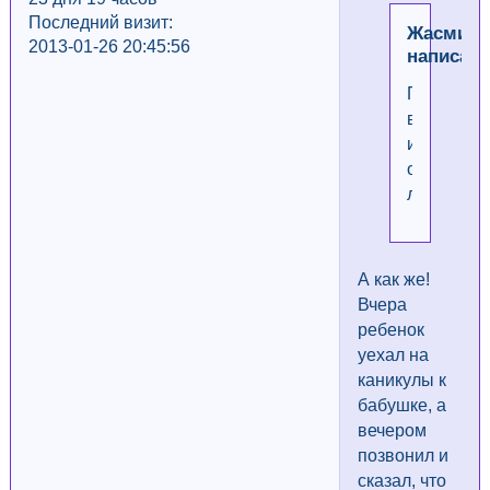
Последний визит:
ЖасмиНо
2013-01-26 20:45:56
написал(
Похоже
вы
их
очень
любите!!!!
А как же!
Вчера
ребенок
уехал на
каникулы к
бабушке, а
вечером
позвонил и
сказал, что