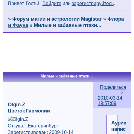
Привет, Гость!
Войдите
или
зарегистрируйтесь
.
»
Форум магии и астрологии Magistar
»
Флора
и Фауна
» Милые и забавные птахи...
Страница:
«
1
2
3
4
…
9
»
Милые и забавные птахи...
Поделиться
31
2010-03-14
19:57:09
Olgin.Z
Цветок Гармонии
Аурика
Откуда: г.Екатеринбург
написал(
Зарегистрирован: 2009-10-14