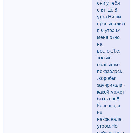
они у тебя
спят до 8
утра.Наши
просыпались
в 6 утра!!У
меня окно
на
восток.Т.е.
только
солнышко
показалось
,воробьи
зачирикали -
какой может
быть сон!!
Конечно, я
их
накрывала
утром.Но
сейчас Чика