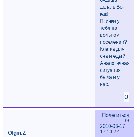
делать!Вот
как!
Птички у
тебя на
вольном
поселении?
Клетка для
сна и еды?
Аналогичная
ситуация
была и у
нас.
0
Поделиться
39
2010-03-17
17:54:22
Olgin.Z