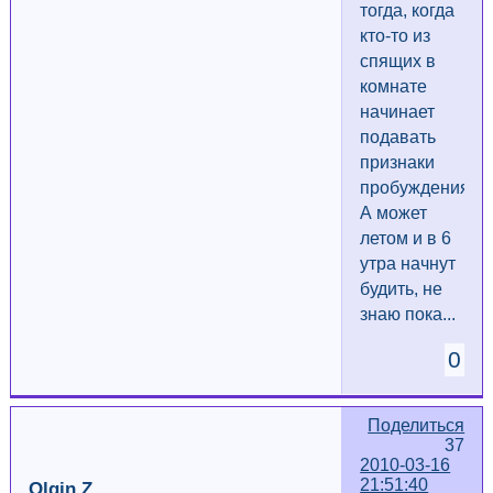
тогда, когда
кто-то из
спящих в
комнате
начинает
подавать
признаки
пробуждения.
А может
летом и в 6
утра начнут
будить, не
знаю пока...
0
Поделиться
37
2010-03-16
21:51:40
Olgin.Z