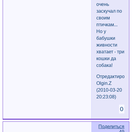
очень
заскучал по
своим
птичкам...
Но у
бабушки
живности
хватает - три
кошки да
собака!
Отредактирова
Olgin.Z
(2010-03-20
20:23:08)
0
Поделиться
49