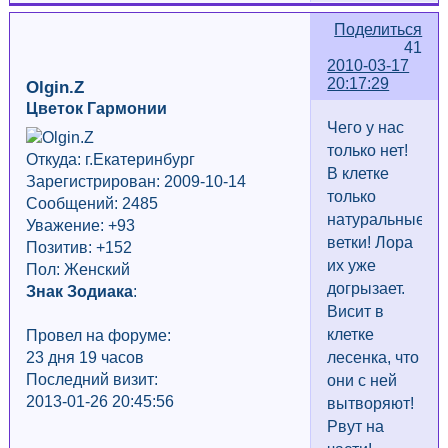
Поделиться
41
2010-03-17
20:17:29
Olgin.Z
Цветок Гармонии
Чего у нас
только нет!
Откуда: г.Екатеринбург
В клетке
Зарегистрирован: 2009-10-14
только
Сообщений: 2485
натуральные
Уважение:
+93
ветки! Лора
Позитив: +152
их уже
Пол: Женский
догрызает.
Знак Зодиака
:
Висит в
клетке
Провел на форуме:
23 дня 19 часов
лесенка, что
Последний визит:
они с ней
2013-01-26 20:45:56
вытворяют!
Рвут на