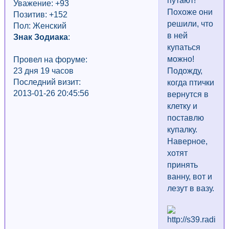
путают!
Уважение:
+93
Похоже они
Позитив: +152
решили, что
Пол: Женский
в ней
Знак Зодиака
:
купаться
можно!
Провел на форуме:
23 дня 19 часов
Подожду,
Последний визит:
когда птички
2013-01-26 20:45:56
вернутся в
клетку и
поставлю
купалку.
Наверное,
хотят
принять
ванну, вот и
лезут в вазу.