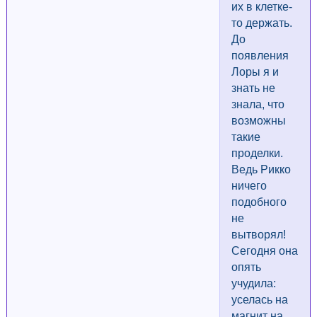
их в клетке-
то держать.
До
появления
Лоры я и
знать не
знала, что
возможны
такие
проделки.
Ведь Рикко
ничего
подобного
не
вытворял!
Сегодня она
опять
учудила:
уселась на
магнит на