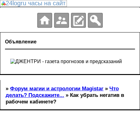
24logru часы на сайт
Объявление
»
Форум магии и астрологии Magistar
»
Что
делать? Подскажите...
» Как убрать негатив в
рабочем кабинете?