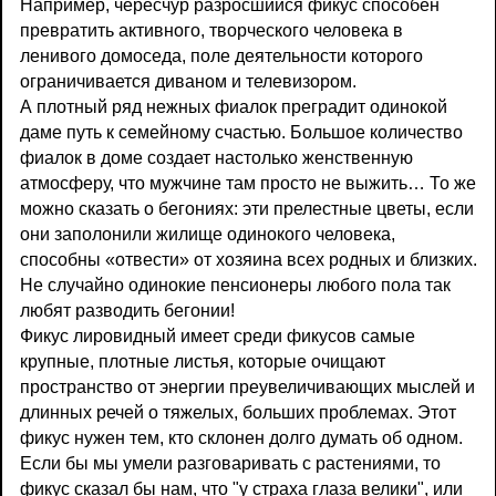
Например, чересчур разросшийся фикус способен
превратить активного, творческого человека в
ленивого домоседа, поле деятельности которого
ограничивается диваном и телевизором.
А плотный ряд нежных фиалок преградит одинокой
даме путь к семейному счастью. Большое количество
фиалок в доме создает настолько женственную
атмосферу, что мужчине там просто не выжить… То же
можно сказать о бегониях: эти прелестные цветы, если
они заполонили жилище одинокого человека,
способны «отвести» от хозяина всех родных и близких.
Не случайно одинокие пенсионеры любого пола так
любят разводить бегонии!
Фикус лировидный имеет среди фикусов самые
крупные, плотные листья, которые очищают
пространство от энергии преувеличивающих мыслей и
длинных речей о тяжелых, больших проблемах. Этот
фикус нужен тем, кто склонен долго думать об одном.
Если бы мы умели разговаривать с растениями, то
фикус сказал бы нам, что "у страха глаза велики", или