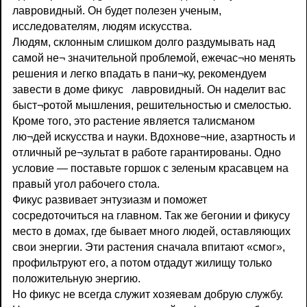
лавровидный. Он будет полезен ученым,
исследователям, людям искусства.
Людям, склонным слишком долго раздумывать над
самой не¬ значительной проблемой, ежечас¬но менять
решения и легко впадать в пани¬ку, рекомендуем
завести в доме фикус лавровидный. Он наделит вас
быст¬ротой мышления, решительностью и смелостью.
Кроме того, это растение является талисманом
лю¬дей искусства и науки. Вдохнове¬ние, азартность и
отличный ре¬зультат в работе гарантированы. Одно
условие — поставьте горшок с зеленым красавцем на
правый угол рабочего стола.
Фикус развивает энтузиазм и поможет
сосредоточиться на главном. Так же бегонии и фикусу
место в домах, где бывает много людей, оставляющих
свои энергии. Эти растения сначала впитают «смог»,
профильтруют его, а потом отдадут жилищу только
положительную энергию.
Но фикус не всегда служит хозяевам добрую службу.